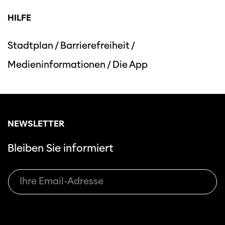
HILFE
Stadtplan
/
Barrierefreiheit
/
Medieninformationen
/
Die App
Diese Seite wird mit Internet Explorer
nicht optimal dargestellt. Bitte
verwenden Sie einen anderen Browser.
NEWSLETTER
Bleiben Sie informiert