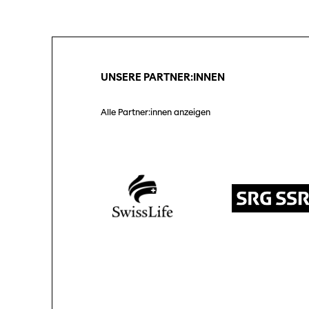
Unterstützung
SO P
Partner:innen
Das
Ang
UNSERE PARTNER:INNEN
Praktische Informationen
Aus
Tickets
Alle Partner:innen anzeigen
Medie
Programmhefte
Med
früherer Ausgaben