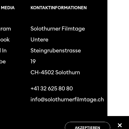
 MEDIA
KONTAKTINFORMATIONEN
gram
Solothurner Filmtage
book
Untere
 In
Steingrubenstrasse
be
19
CH-4502 Solothurn
+41 32 625 80 80
info@solothurnerfilmtage.ch
hutzbestimmungen
Allgemeine
Geschäftsbedingungen
AKZEPTIEREN