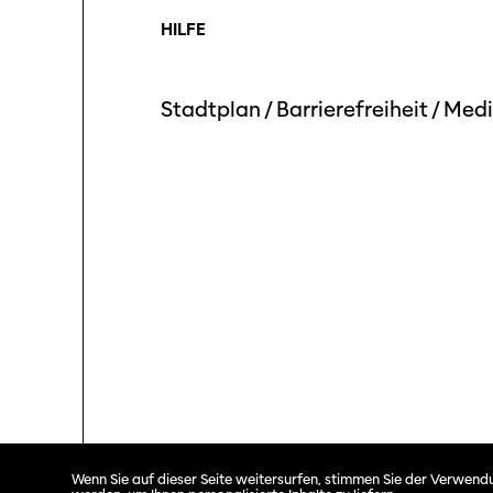
HILFE
Stadtplan
/
Barrierefreiheit
/
Medi
Solothurner Filmtage © 2026. All rights reserved.
Wenn Sie auf dieser Seite weitersurfen, stimmen Sie der Verwendu