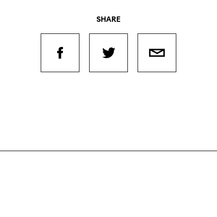
SHARE
Filmtage
Über
Team
Stellen
chaffende
manmeldung
Kontakt
ertitelungsfonds
Unterst
Aktuell
Magazin
in
Nachhal
Podcast