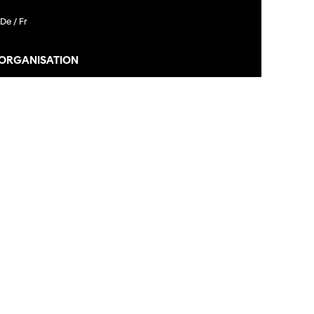
De /
Fr
 ORGANISATION