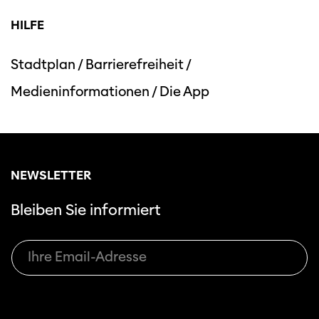
HILFE
Stadtplan
/
Barrierefreiheit
/
Medieninformationen
/
Die App
Diese Seite wird mit Internet Explorer
nicht optimal dargestellt. Bitte
verwenden Sie einen anderen Browser.
NEWSLETTER
Bleiben Sie informiert