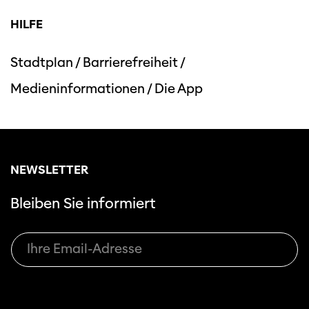
HILFE
Stadtplan
/
Barrierefreiheit
/
Medieninformationen
/
Die App
Diese Seite wird mit Internet Explorer
nicht optimal dargestellt. Bitte
verwenden Sie einen anderen Browser.
NEWSLETTER
Bleiben Sie informiert