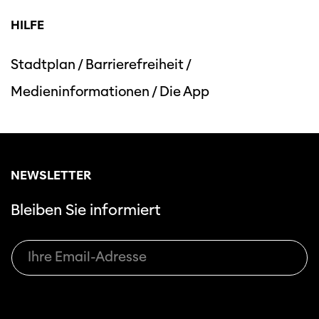
HILFE
Stadtplan
/
Barrierefreiheit
/
Medieninformationen
/
Die App
Diese Seite wird mit Internet Explorer
nicht optimal dargestellt. Bitte
verwenden Sie einen anderen Browser.
NEWSLETTER
Bleiben Sie informiert