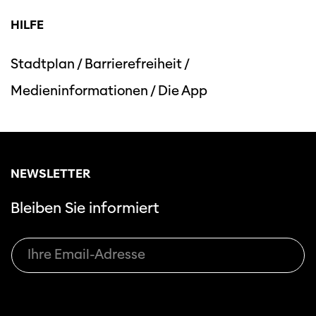
HILFE
Stadtplan
/
Barrierefreiheit
/
Medieninformationen
/
Die App
Diese Seite wird mit Internet Explorer
nicht optimal dargestellt. Bitte
verwenden Sie einen anderen Browser.
NEWSLETTER
Bleiben Sie informiert