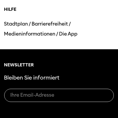
HILFE
Stadtplan
/
Barrierefreiheit
/
Medieninformationen
/
Die App
Diese Seite wird mit Internet Explorer
nicht optimal dargestellt. Bitte
verwenden Sie einen anderen Browser.
NEWSLETTER
Bleiben Sie informiert