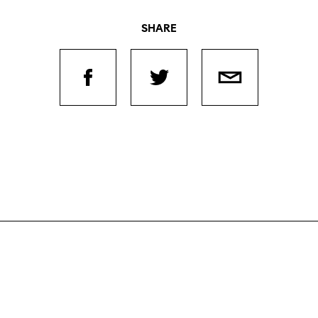
SHARE
Filmtage
Über
Team
Stellen
chaffende
manmeldung
Kontakt
ertitelungsfonds
Unterst
Aktuell
Magazin
in
Nachhal
Podcast