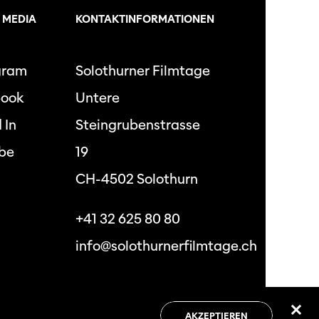
 MEDIA
KONTAKTINFORMATIONEN
gram
Solothurner Filmtage
book
Untere
 In
Steingrubenstrasse
be
19
CH-4502 Solothurn
+41 32 625 80 80
info@solothurnerfilmtage.ch
hutzbestimmungen
Allgemeine
Geschäftsbedingungen
AKZEPTIEREN