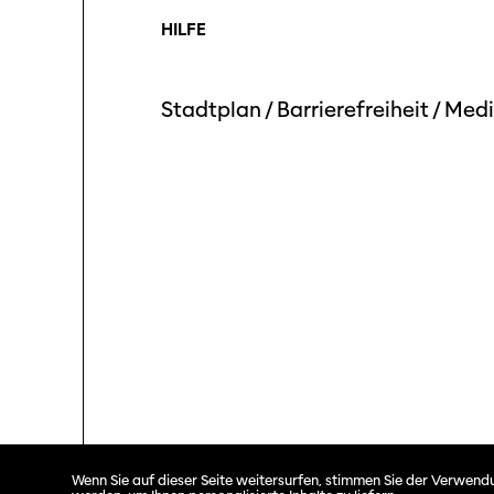
HILFE
Stadtplan
/
Barrierefreiheit
/
Medi
Solothurner Filmtage © 2026. All rights reserved.
Wenn Sie auf dieser Seite weitersurfen, stimmen Sie der Verwendu