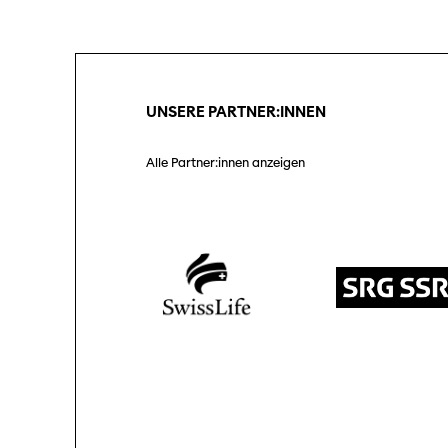
Unterstützung
SO P
Partner:innen
Das
Ang
UNSERE PARTNER:INNEN
Praktische Informationen
Aus
Tickets
Alle Partner:innen anzeigen
Medie
Programmhefte
Med
früherer Ausgaben