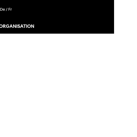
De /
Fr
 ORGANISATION