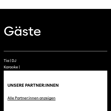
Gäste
Diese Seite wird mit Internet Explorer
Tia | DJ
nicht optimal dargestellt. Bitte
verwenden Sie einen anderen Browser.
Karaoke |
UNSERE PARTNER:INNEN
Alle Partner:innen anzeigen