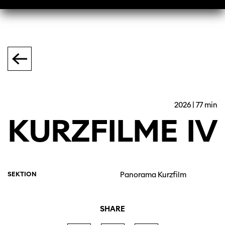
2026 | 77 min
KURZFILME
IV
SEKTION
Panorama Kurzfilm
SHARE