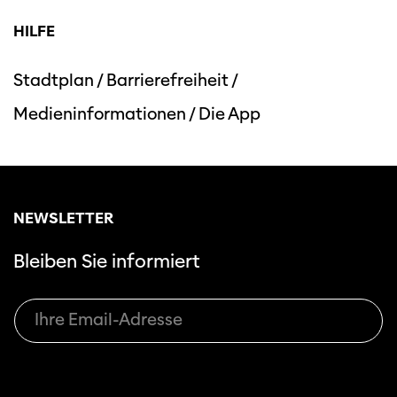
HILFE
Stadtplan
/
Barrierefreiheit
/
Medieninformationen
/
Die App
Diese Seite wird mit Internet Explorer
nicht optimal dargestellt. Bitte
verwenden Sie einen anderen Browser.
NEWSLETTER
Bleiben Sie informiert