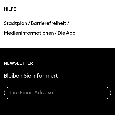
HILFE
Stadtplan
/
Barrierefreiheit
/
Medieninformationen
/
Die App
Diese Seite wird mit Internet Explorer
nicht optimal dargestellt. Bitte
verwenden Sie einen anderen Browser.
NEWSLETTER
Bleiben Sie informiert