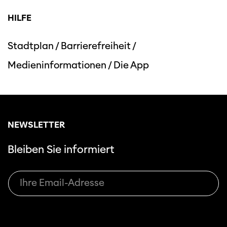
HILFE
Stadtplan
/
Barrierefreiheit
/
Medieninformationen
/
Die App
Diese Seite wird mit Internet Explorer
nicht optimal dargestellt. Bitte
verwenden Sie einen anderen Browser.
NEWSLETTER
Bleiben Sie informiert