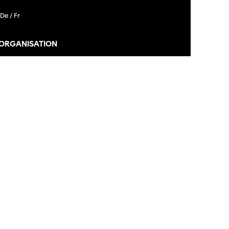
De /
Fr
 ORGANISATION