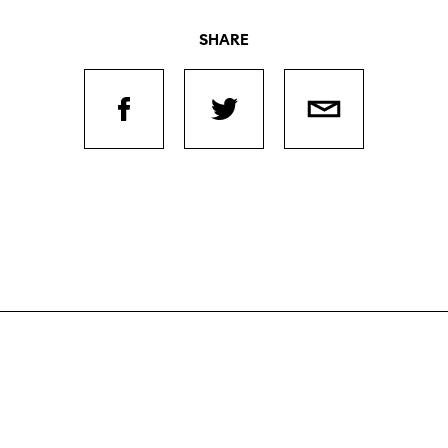
SHARE
Filmtage
Über
Team
Stellen
chaffende
manmeldung
Kontakt
ertitelungsfonds
Unterst
Aktuell
Magazin
in
Nachhal
Podcast