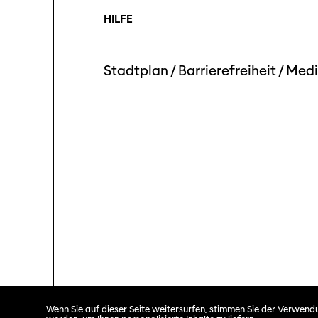
HILFE
Stadtplan
/
Barrierefreiheit
/
Medi
Solothurner Filmtage © 2026. All rights reserved.
Wenn Sie auf dieser Seite weitersurfen, stimmen Sie der Verwendu