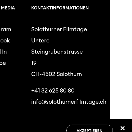
 MEDIA
KONTAKTINFORMATIONEN
gram
Solothurner Filmtage
book
Untere
 In
Steingrubenstrasse
be
19
CH-4502 Solothurn
+41 32 625 80 80
info@solothurnerfilmtage.ch
hutzbestimmungen
Allgemeine
Geschäftsbedingungen
AKZEPTIEREN