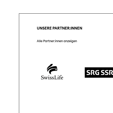
Unterstützung
SO P
Partner:innen
Das
Ang
UNSERE PARTNER:INNEN
Praktische Informationen
Aus
Tickets
Alle Partner:innen anzeigen
Medie
Programmhefte
Med
früherer Ausgaben