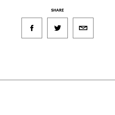
SHARE
Filmtage
Über
Team
Stellen
Kontakt
chaffende
manmeldung
Unterst
Aktuell
Magazin
ertitelungsfonds
Nachhal
Podcast
in