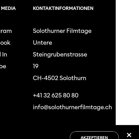
 MEDIA
KONTAKTINFORMATIONEN
gram
Solothurner Filmtage
book
Untere
 In
Steingrubenstrasse
be
19
CH-4502 Solothurn
+41 32 625 80 80
info@solothurnerfilmtage.ch
hutzbestimmungen
Allgemeine
Geschäftsbedingungen
AKZEPTIEREN