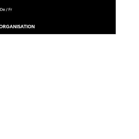
De /
Fr
 ORGANISATION