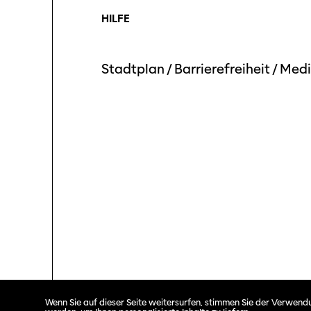
HILFE
Stadtplan
/
Barrierefreiheit
/
Medi
Solothurner Filmtage © 2026. All rights reserved.
Wenn Sie auf dieser Seite weitersurfen, stimmen Sie der Verwendu