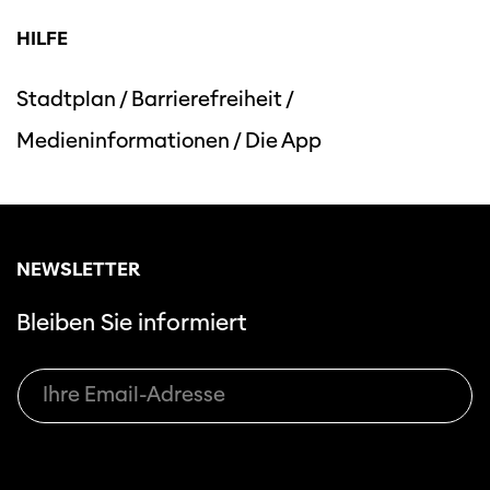
HILFE
Stadtplan
/
Barrierefreiheit
/
Medieninformationen
/
Die App
Diese Seite wird mit Internet Explorer
nicht optimal dargestellt. Bitte
verwenden Sie einen anderen Browser.
NEWSLETTER
Bleiben Sie informiert