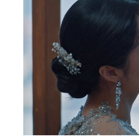
Programm 61. Ausgabe
Films
A – Z
Fil
Preise und Jurys
Unt
Sektionen
Log
Unterstützung