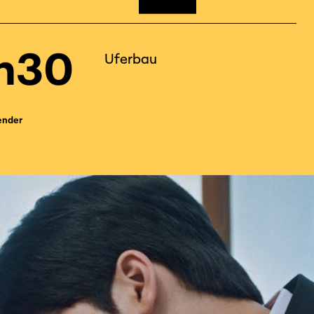
2
h30
Uferbau
ender