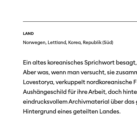
SO P
Partner:innen
Das
Ang
Praktische Informationen
LAND
Aus
Tickets
Norwegen, Lettland, Korea, Republik (Süd)
Medie
Ein altes koreanisches Sprichwort besagt,
Programmhefte
Med
Aber was, wenn man versucht, sie zusamm
früherer Ausgaben
Lovestorya, verkuppelt nordkoreanische F
Aushängeschild für ihre Arbeit, doch hint
eindrucksvollem Archivmaterial über das 
Hintergrund eines geteilten Landes.