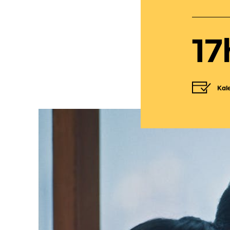
17
Kal