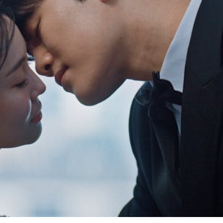
Filmtage
Über
Team
Stellen
chaffende
manmeldung
Kontakt
ertitelungsfonds
Unterst
Aktuell
Magazin
in
Nachhal
Podcast