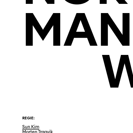
MAN
REGIE:
Sun Kim
Morten Traavik