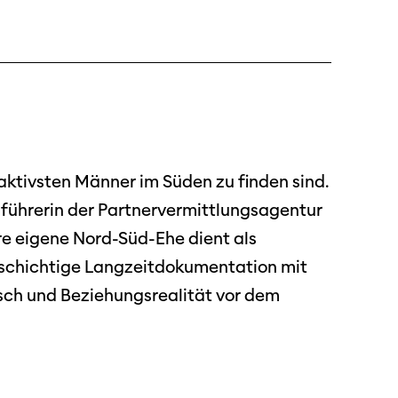
dschaft
erichte
aktivsten Männer im Süden zu finden sind.
führerin der Partnervermittlungsagentur
r
re eigene Nord-Süd-Ehe dient als
ma Suisse»
ielschichtige Langzeitdokumentation mit
o
sch und Beziehungsrealität vor dem