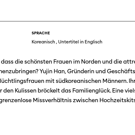
Festivalbilder
RO
Verein
Diese Seite wird mit Internet Explorer
nicht optimal dargestellt. Bitte
 Industry-
SGSF
verwenden Sie einen anderen Browser.
ebot
Mitglie
Social
SPRACHE
schreibungen
Instagram
Jahresb
Koreanisch , Untertitel in Englisch
Facebook
n
 dass die schönsten Frauen im Norden und die attr
Übers Jahr
ieninfos
enzubringen? Yujin Han, Gründerin und Geschäfts
Cinetou
lüchtlingsfrauen mit südkoreanischen Männern. Ih
«Panora
er den Kulissen bröckelt das Familienglück. Eine v
Locarn
grenzenlose Missverhältnis zwischen Hochzeitskit
filmo