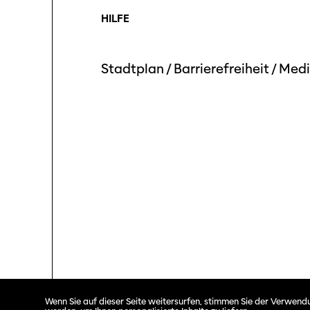
HILFE
Stadtplan
/
Barrierefreiheit
/
Medi
Solothurner Filmtage © 2026. All rights reserved.
Wenn Sie auf dieser Seite weitersurfen, stimmen Sie der Verwendu