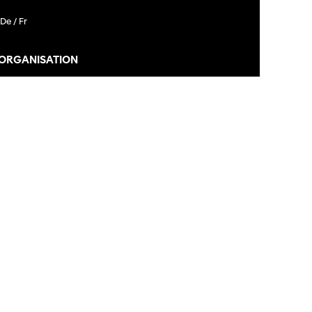
De /
Fr
 ORGANISATION