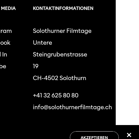
 MEDIA
KONTAKTINFORMATIONEN
gram
Solothurner Filmtage
book
Untere
 In
Steingrubenstrasse
be
19
CH-4502 Solothurn
+41 32 625 80 80
info@solothurnerfilmtage.ch
hutzbestimmungen
Allgemeine
Geschäftsbedingungen
AKZEPTIEREN