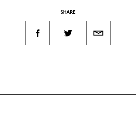
SHARE
Filmtage
Über
Team
Stellen
Kontakt
chaffende
manmeldung
Unterst
Aktuell
Magazin
ertitelungsfonds
Nachhal
Podcast
in