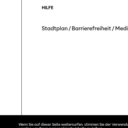
HILFE
Stadtplan
/
Barrierefreiheit
/
Medi
Solothurner Filmtage © 2026. All rights reserved.
Wenn Sie auf dieser Seite weitersurfen, stimmen Sie der Verwendu