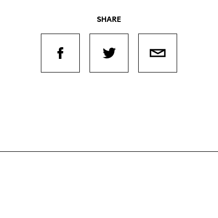
SHARE
Filmtage
Über
Team
Stellen
Kontakt
chaffende
manmeldung
Unterst
Aktuell
Magazin
ertitelungsfonds
Nachhal
Podcast
in