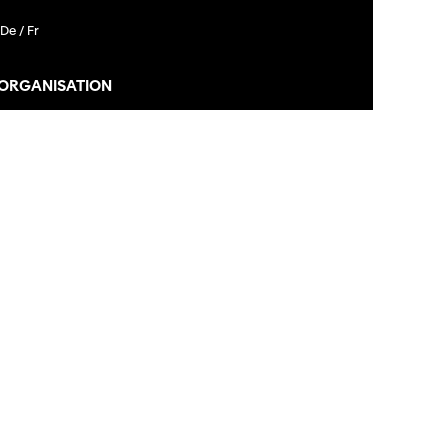
De /
Fr
 ORGANISATION