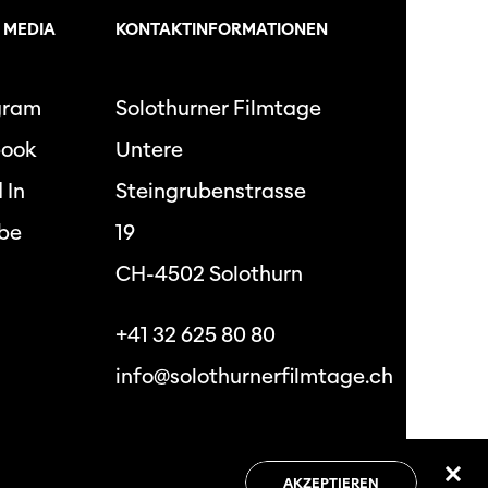
 MEDIA
KONTAKTINFORMATIONEN
gram
Solothurner Filmtage
book
Untere
 In
Steingrubenstrasse
be
19
CH-4502 Solothurn
+41 32 625 80 80
info@solothurnerfilmtage.ch
hutzbestimmungen
Allgemeine
Geschäftsbedingungen
AKZEPTIEREN