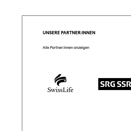
Unterstützung
SO P
Partner:innen
Das
Ang
UNSERE PARTNER:INNEN
Praktische Informationen
Aus
Tickets
Alle Partner:innen anzeigen
Medie
Programmhefte
Med
früherer Ausgaben