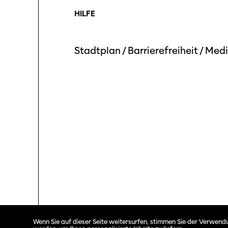
HILFE
Stadtplan
/
Barrierefreiheit
/
Medi
Solothurner Filmtage © 2026. All rights reserved.
Wenn Sie auf dieser Seite weitersurfen, stimmen Sie der Verwendu