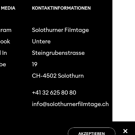
 MEDIA
KONTAKTINFORMATIONEN
gram
Solothurner Filmtage
book
Untere
 In
Steingrubenstrasse
be
19
CH-4502 Solothurn
+41 32 625 80 80
info@solothurnerfilmtage.ch
hutzbestimmungen
Allgemeine
Geschäftsbedingungen
AKZEPTIEREN