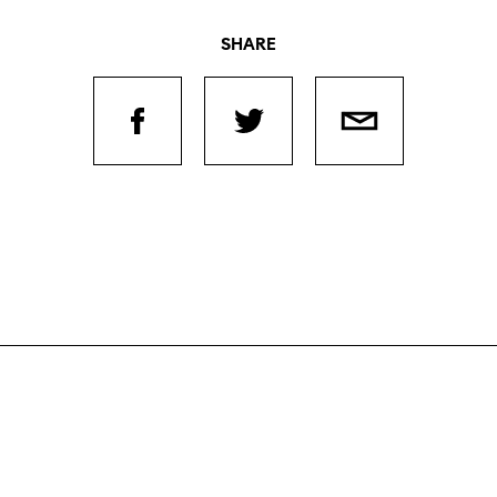
SHARE
Filmtage
Über
Team
Stellen
chaffende
manmeldung
Kontakt
ertitelungsfonds
Unterst
Aktuell
Magazin
in
Nachhal
Podcast