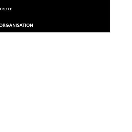
De /
Fr
 ORGANISATION