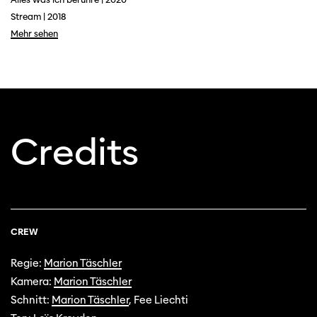
Stream | 2018
Mehr sehen
Diese Seite wird mit Internet Explorer
nicht optimal dargestellt. Bitte
verwenden Sie einen anderen Browser.
Credits
CREW
Regie:
Marion Täschler
Kamera:
Marion Täschler
Schnitt:
Marion Täschler
, Fee Liechti