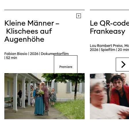
Kleine Männer –
Le QR-cod
Klischees auf
Frankeasy
Augenhöhe
Trailer
Lou Rambert Preiss, M
2026 | Spielfilm | 20 min
Fabian Biasio | 2026 | Dokumentarfilm
| 52 min
Premiere