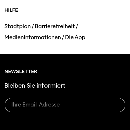
HILFE
Stadtplan
/
Barrierefreiheit
/
Medieninformationen
/
Die App
Diese Seite wird mit Internet Explorer
nicht optimal dargestellt. Bitte
verwenden Sie einen anderen Browser.
NEWSLETTER
Bleiben Sie informiert