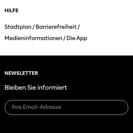
HILFE
Stadtplan
/
Barrierefreiheit
/
Medieninformationen
/
Die App
Diese Seite wird mit Internet Explorer
nicht optimal dargestellt. Bitte
verwenden Sie einen anderen Browser.
NEWSLETTER
Bleiben Sie informiert