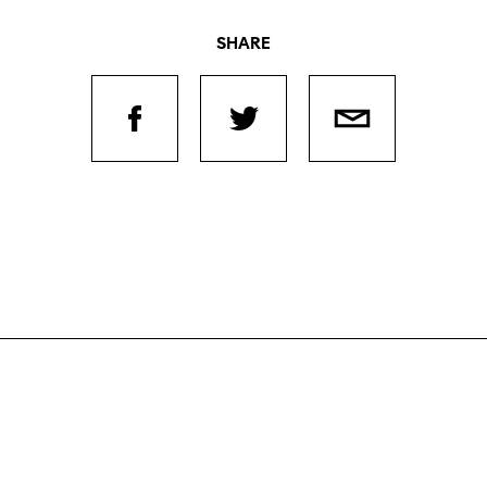
SHARE
Filmtage
Über
Team
Stellen
Kontakt
chaffende
manmeldung
Unterst
Aktuell
Magazin
ertitelungsfonds
Nachhal
Podcast
in