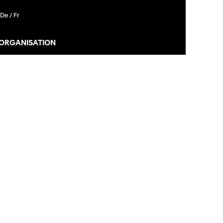
De /
Fr
 ORGANISATION