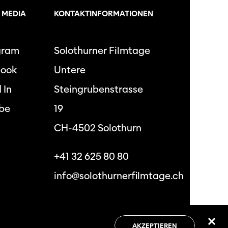
 MEDIA
KONTAKTINFORMATIONEN
gram
Solothurner Filmtage
book
Untere
 In
Steingrubenstrasse
be
19
CH-4502 Solothurn
+41 32 625 80 80
info@solothurnerfilmtage.ch
hutzbestimmungen
Allgemeine
Geschäftsbedingungen
AKZEPTIEREN