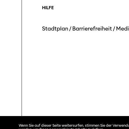
HILFE
Stadtplan
/
Barrierefreiheit
/
Medi
Solothurner Filmtage © 2026. All rights reserved.
Wenn Sie auf dieser Seite weitersurfen, stimmen Sie der Verwendu