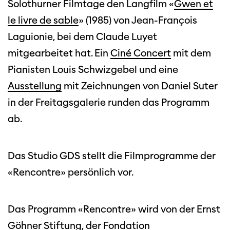
Solothurner Filmtage den Langfilm «
Gwen et
le livre de sable
» (1985) von Jean-François
Diese Seite wird mit Internet Explorer
Laguionie, bei dem Claude Luyet
nicht optimal dargestellt. Bitte
verwenden Sie einen anderen Browser.
mitgearbeitet hat. Ein
Ciné Concert
mit dem
Pianisten Louis Schwizgebel und eine
Ausstellung
mit Zeichnungen von Daniel Suter
in der Freitagsgalerie runden das Programm
ab.
Das Studio GDS stellt die Filmprogramme der
«Rencontre» persönlich vor.
Das Programm «Rencontre» wird von der Ernst
Göhner Stiftung, der Fondation