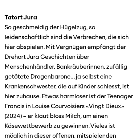
Tatort Jura
So geschmeidig der Hügelzug, so
leidenschaftlich sind die Verbrechen, die sich
hier abspielen. Mit Vergnügen empfängt der
Drehort Jura Geschichten über
Menschenhändler, Bankräuberinnen, zufällig
getötete Drogenbarone… ja selbst eine
Krankenschwester, die auf Kinder schiesst, ist
hier zuhause. Etwas harmloser ist der Teenager
Francis in Louise Courvoisiers «Vingt Dieux»
(2024) – er klaut bloss Milch, um einen
Diese Seite wird mit Internet Explorer
Käsewettbewerb zu gewinnen. Vieles ist
nicht optimal dargestellt. Bitte
verwenden Sie einen anderen Browser.
möglich in dieser offenen, mitspielenden