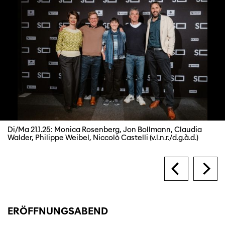
Di/Ma 21.1.25: Monica Rosenberg, Jon Bollmann, Claudia
Walder, Philippe Weibel, Niccolò Castelli (v.l.n.r./d.g.à.d.)
ERÖFFNUNGSABEND