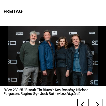
FREITAG
Fr/Ve 23.1.25 "Biscuit Tin Blues": Kay Rostásy, Michael
Ferguson, Regina Gyr, Jack Rath (v.l.n.r./d.g.à.d.)