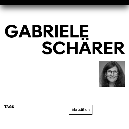
GABRIELE
SCHÄRER
TAGS
61e édition