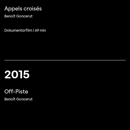
Appels croisés
Diese Seite wird mit Internet Explorer
Benoît Goncerut
nicht optimal dargestellt. Bitte
verwenden Sie einen anderen Browser.
Dokumentarfilm | 69 min
2015
Off-Piste
Benoît Goncerut