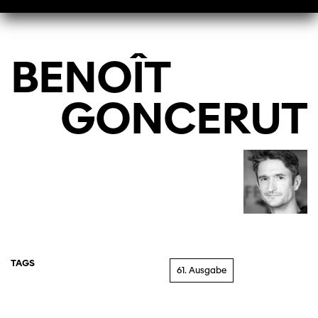
BENOÎT
GONCERUT
TAGS
61. Ausgabe