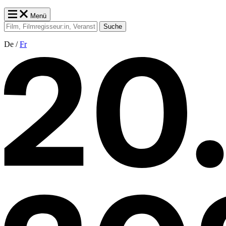
Menü
Suche
De /
Fr