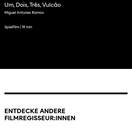
Um, Dois, Três, Vulcão
Miguel Antunes Ramos
Spielfilm | 19 min
Diese Seite wird mit Internet Explorer
nicht optimal dargestellt. Bitte
verwenden Sie einen anderen Browser.
ENTDECKE ANDERE
FILMREGISSEUR:INNEN