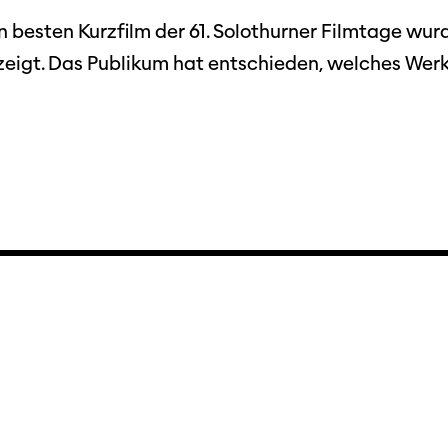
esten Kurzfilm der 61. Solothurner Filmtage wurde
ezeigt. Das Publikum hat entschieden, welches Wer
Filmtage
Über
Team
Stellen
chaffende
manmeldung
Kontakt
ertitelungsfonds
Unterst
Aktuell
Magazin
in
Nachhal
Podcast