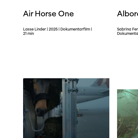
SO P
Partner:innen
Air Horse One
Albo
Das
Ang
Lasse Linder | 2025 | Dokumentarfilm |
Sabrina Fer
Praktische Informationen
21 min
Dokumentarf
Aus
Tickets
Medie
Programmhefte
Med
früherer Ausgaben