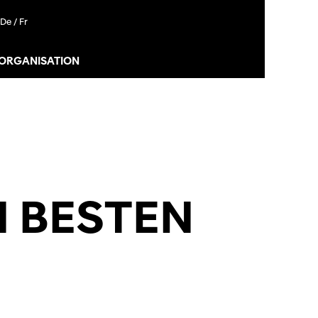
De /
Fr
 ORGANISATION
N BESTEN