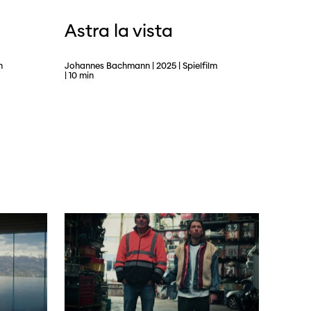
Astra la vista
dschaft
n
Johannes Bachmann | 2025 | Spielfilm
| 10 min
erichte
r
ma Suisse»
o