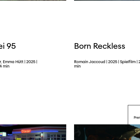
ei 95
Born Reckless
r, Emma Hütt | 2025 |
Romain Jaccoud | 2025 | Spielfilm | 
24 min
min
Pre