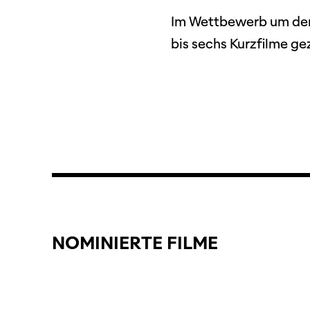
Im Wettbewerb um den b
bis sechs Kurzfilme g
Programm 61. Ausgabe
Films
A – Z
Fil
Preise und Jurys
NOMINIERTE
FILME
Unt
Sektionen
Log
Unterstützung