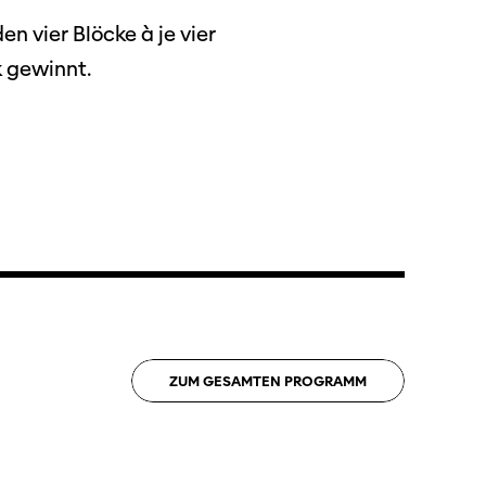
n vier Blöcke à je vier
k gewinnt.
ützen
ZUM
GESAMTEN
PROGRAMM
tigkeit