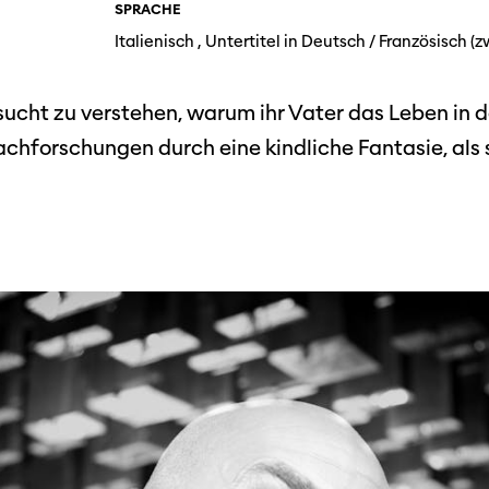
Festivalbilder
SPRACHE
RO
Verein
Diese Seite wird mit Internet Explorer
Italienisch , Untertitel in Deutsch / Französisch (z
nicht optimal dargestellt. Bitte
 Industry-
SGSF
verwenden Sie einen anderen Browser.
ebot
Mitglie
Social
ucht zu verstehen, warum ihr Vater das Leben in d
schreibungen
Instagram
Jahresb
e Nachforschungen durch eine kindliche Fantasie, als 
Facebook
n
Übers Jahr
ieninfos
Cinetou
«Panora
Locarn
filmo