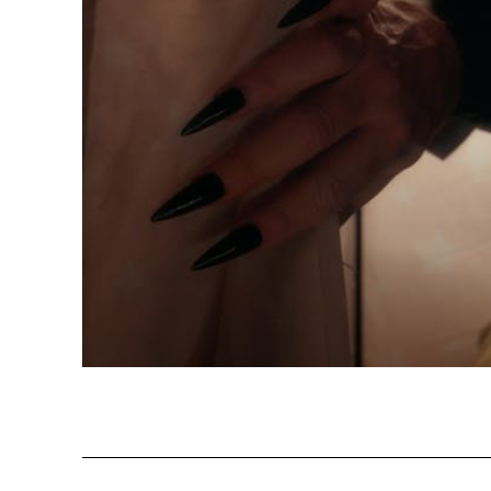
Programm 61. Ausgabe
Films
A – Z
Fil
Preise und Jurys
Unt
Sektionen
Log
Unterstützung