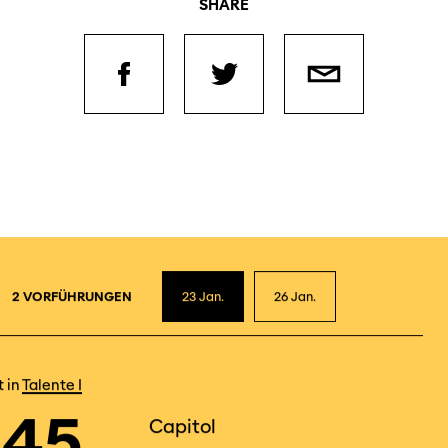
SHARE
2
2 VORFÜHRUNGEN
23
Jan.
26
Jan.
t in
Talente I
h45
Capitol