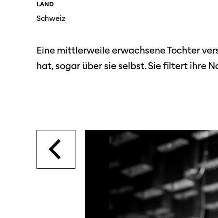
LAND
SO P
Partner:innen
Schweiz
Das
Ang
Eine mittlerweile erwachsene Tochter vers
Praktische Informationen
Aus
hat, sogar über sie selbst. Sie filtert ihr
Tickets
Medie
Programmhefte
Med
früherer Ausgaben