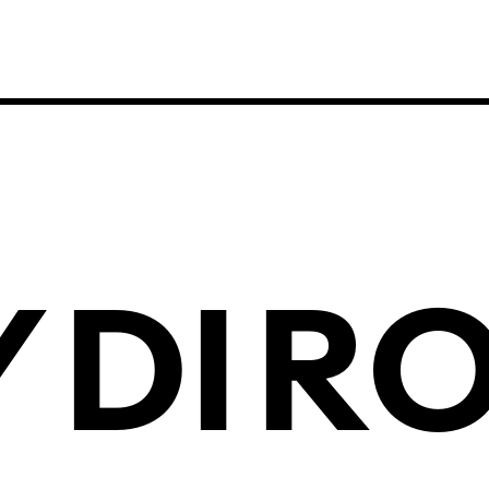
Y
DI
R