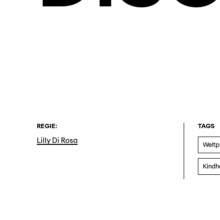
REGIE:
TAGS
Lilly Di Rosa
Weltp
Kindh