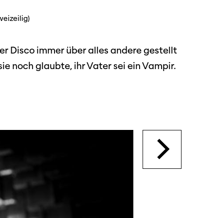
weizeilig)
dschaft
er Disco immer über alles andere gestellt
erichte
sie noch glaubte, ihr Vater sei ein Vampir.
r
ma Suisse»
o