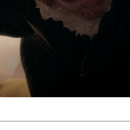
Filmtage
Über
Team
Stellen
chaffende
manmeldung
Kontakt
ertitelungsfonds
Unterst
Aktuell
Magazin
in
Nachhal
Podcast