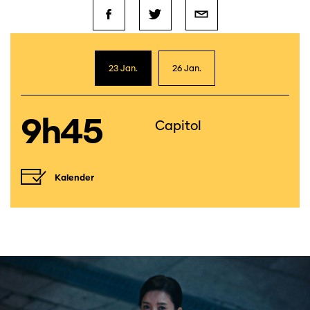
23 Jan.
26 Jan.
9h45
Capitol
Kalender