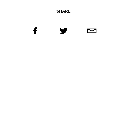
SHARE
Filmtage
Über
Team
Stellen
chaffende
manmeldung
Kontakt
ertitelungsfonds
Unterst
Aktuell
Magazin
in
Nachhal
Podcast