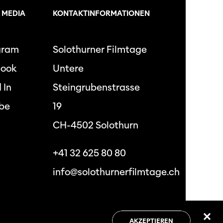
 MEDIA
KONTAKTINFORMATIONEN
gram
Solothurner Filmtage
book
Untere
 In
Steingrubenstrasse
be
19
CH-4502 Solothurn
+41 32 625 80 80
info@solothurnerfilmtage.ch
hutzbestimmungen
Allgemeine
Geschäftsbedingungen
AKZEPTIEREN