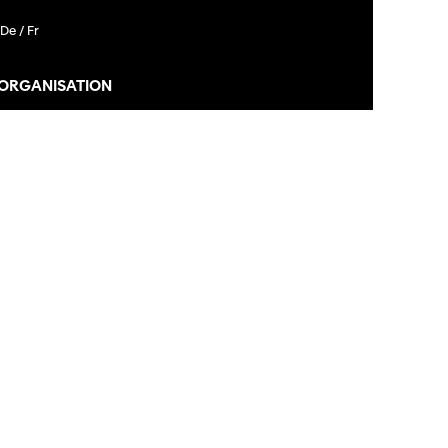
De /
Fr
 ORGANISATION