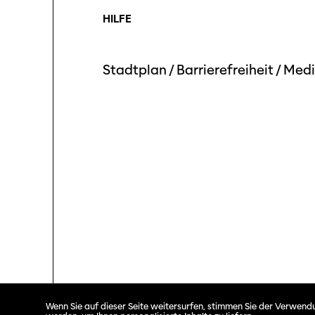
HILFE
Stadtplan
/
Barrierefreiheit
/
Medi
Solothurner Filmtage © 2026. All rights reserved.
Wenn Sie auf dieser Seite weitersurfen, stimmen Sie der Verwendu