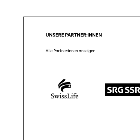
Unterstützung
SO P
Partner:innen
Das
Ang
UNSERE PARTNER:INNEN
Praktische Informationen
Aus
Tickets
Alle Partner:innen anzeigen
Medie
Programmhefte
Med
früherer Ausgaben