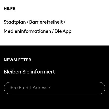
HILFE
Stadtplan
/
Barrierefreiheit
/
Medieninformationen
/
Die App
Diese Seite wird mit Internet Explorer
nicht optimal dargestellt. Bitte
verwenden Sie einen anderen Browser.
NEWSLETTER
Bleiben Sie informiert