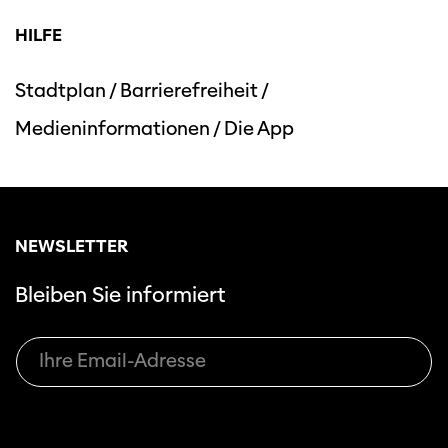
HILFE
Stadtplan
/
Barrierefreiheit
/
Medieninformationen
/
Die App
Diese Seite wird mit Internet Explorer
nicht optimal dargestellt. Bitte
verwenden Sie einen anderen Browser.
NEWSLETTER
Bleiben Sie informiert