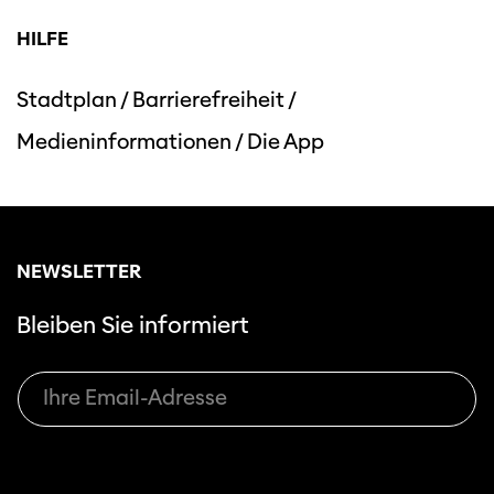
HILFE
Stadtplan
/
Barrierefreiheit
/
Medieninformationen
/
Die App
Diese Seite wird mit Internet Explorer
nicht optimal dargestellt. Bitte
verwenden Sie einen anderen Browser.
NEWSLETTER
Bleiben Sie informiert