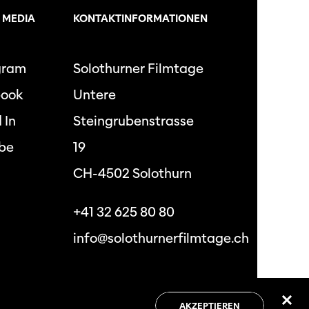
 MEDIA
KONTAKTINFORMATIONEN
gram
Solothurner Filmtage
book
Untere
 In
Steingrubenstrasse
be
19
CH-4502 Solothurn
+41 32 625 80 80
info@solothurnerfilmtage.ch
hutzbestimmungen
Allgemeine
Geschäftsbedingungen
AKZEPTIEREN