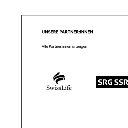
Unterstützung
SO P
Partner:innen
Das
Ang
UNSERE PARTNER:INNEN
Praktische Informationen
Aus
Tickets
Alle Partner:innen anzeigen
Medie
Programmhefte
Med
früherer Ausgaben