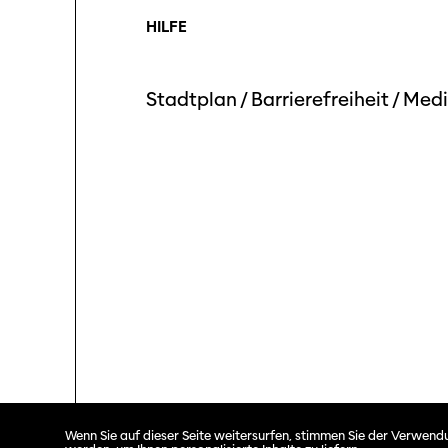
HILFE
Stadtplan
/
Barrierefreiheit
/
Medi
Solothurner Filmtage © 2026. All rights reserved.
Wenn Sie auf dieser Seite weitersurfen, stimmen Sie der Verwendu