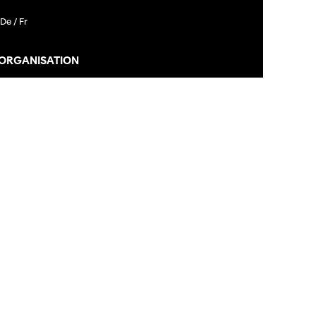
De /
Fr
 ORGANISATION