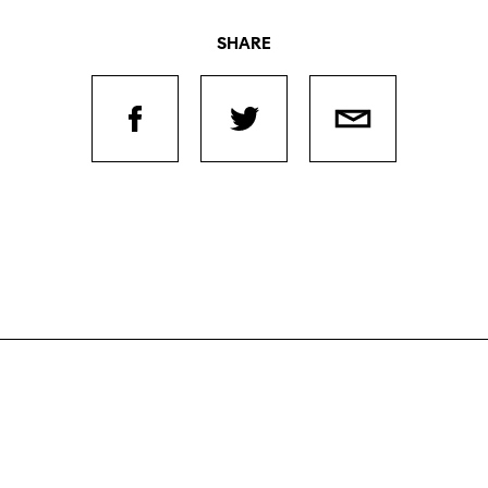
SHARE
Filmtage
Über
Team
Stellen
chaffende
manmeldung
Kontakt
ertitelungsfonds
Unterst
Aktuell
Magazin
in
Nachhal
Podcast