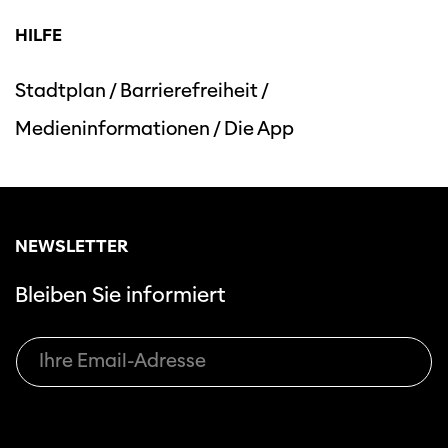
HILFE
Stadtplan
/
Barrierefreiheit
/
Medieninformationen
/
Die App
Diese Seite wird mit Internet Explorer
nicht optimal dargestellt. Bitte
verwenden Sie einen anderen Browser.
NEWSLETTER
Bleiben Sie informiert