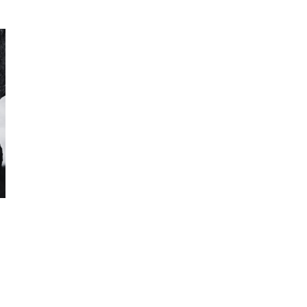
«Panora
Locarn
filmo