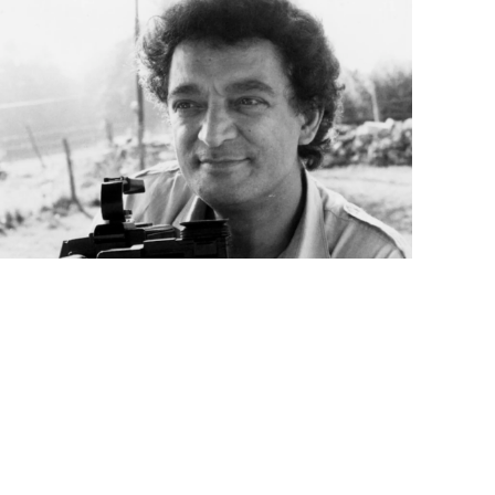
ützen
tigkeit
dschaft
erichte
r