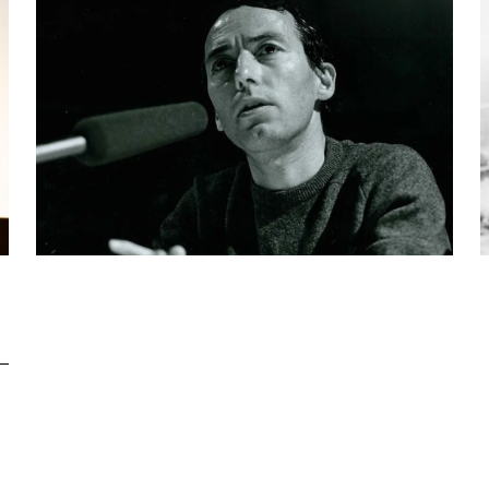
Stellen
Kontakt
chaffende
manmeldung
Unterst
Aktuell
Magazin
ertitelungsfonds
Nachhal
Podcast
in
Festivalbilder
Verein
Diese Seite wird mit Internet Explorer
nicht optimal dargestellt. Bitte
SGSF
RO
verwenden Sie einen anderen Browser.
gramm 2026
Mitglie
Social
Instagram
Jahresb
Facebook
n
ieninfos
Übers Jahr
Cinetou