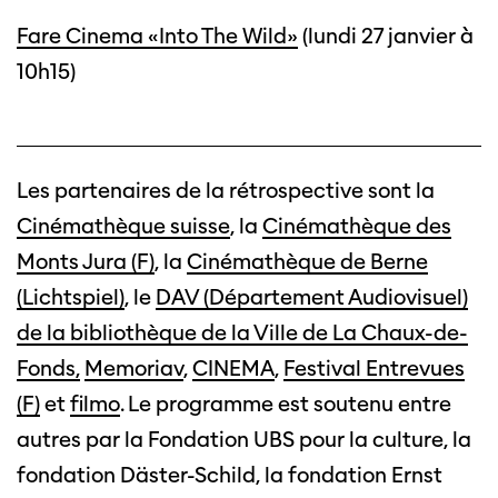
Fare Cinema «Into The Wild»
(lundi 27 janvier à
10h15)
Les partenaires de la rétrospective sont la
Cinémathèque suisse
, la
Cinémathèque des
Monts Jura (F)
, la
Cinémathèque de Berne
(Lichtspiel)
, le
DAV (Département Audiovisuel)
Cette page ne s'affiche pas de manière
de la bibliothèque de la Ville de La Chaux-de-
optimale avec Internet Explorer. Veuillez
utiliser un autre navigateur.
Fonds,
Memoriav
,
CINEMA
,
Festival Entrevues
(F)
et
filmo
. Le programme est soutenu entre
autres par la Fondation UBS pour la culture, la
fondation Däster-Schild, la fondation Ernst