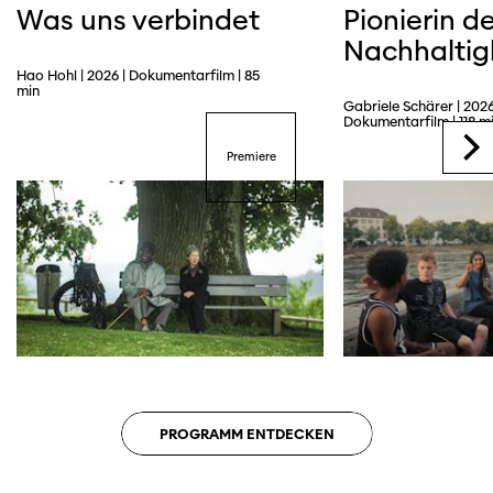
Was uns verbindet
Pionierin de
Nachhaltig
Hao Hohl | 2026 | Dokumentarfilm | 85
Trailer
min
Gabriele Schärer | 2026
Dokumentarfilm | 118 m
Premiere
PROGRAMM ENTDECKEN