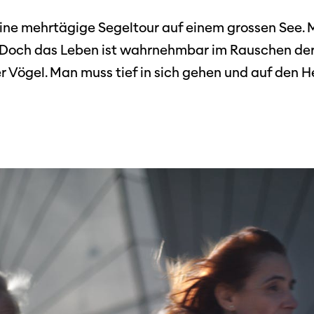
Festivalbilder
RO
Verein
Diese Seite wird mit Internet Explorer
in eine mehrtägige Segeltour auf einem grossen Se
nicht optimal dargestellt. Bitte
 Industry-
SGSF
verwenden Sie einen anderen Browser.
 Doch das Leben ist wahrnehmbar im Rauschen der 
ebot
Mitglie
Social
 Vögel. Man muss tief in sich gehen und auf den H
schreibungen
Instagram
Jahresb
Facebook
n
Übers Jahr
ieninfos
Cinetou
«Panora
Locarn
filmo