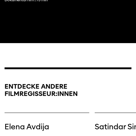
ENTDECKE ANDERE
FILMREGISSEUR:INNEN
Diese Seite wird mit Internet Explorer
nicht optimal dargestellt. Bitte
verwenden Sie einen anderen Browser.
Elena Avdija
Satindar Si