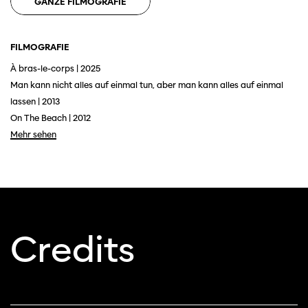
GANZE FILMOGRAFIE
FILMOGRAFIE
À bras-le-corps | 2025
Man kann nicht alles auf einmal tun, aber man kann alles auf einmal
lassen | 2013
On The Beach | 2012
Mehr sehen
Diese Seite wird mit Internet Explorer
Credits
nicht optimal dargestellt. Bitte
verwenden Sie einen anderen Browser.