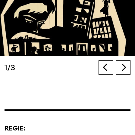
1
/
3
REGIE: