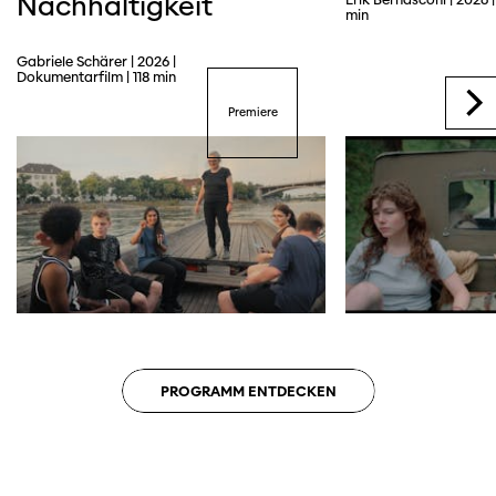
Nachhaltigkeit
min
Trailer
Gabriele Schärer | 2026 |
Webseite
Dokumentarfilm | 118 min
Premiere
PROGRAMM ENTDECKEN