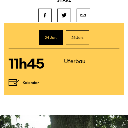
SHARE
24 Jan.
26 Jan.
11h45
Uferbau
Kalender