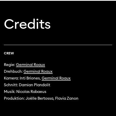
Credits
Diese Seite wird mit Internet Explorer
nicht optimal dargestellt. Bitte
verwenden Sie einen anderen Browser.
CREW
Regie:
Germinal Roaux
Drehbuch:
Germinal Roaux
Kamera: Inti Briones,
Germinal Roaux
Schnitt: Damian Plandolit
Musik: Nicolas Rabaeus
Produktion: Joëlle Bertossa, Flavia Zanon