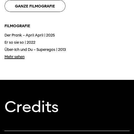
GANZE FILMOGRAFIE
FILMOGRAFIE
Der Prank – April April | 2025
Er so sie so | 2022
Über-Ich und Du – Superegos | 2013
Mehr sehen
Diese Seite wird mit Internet Explorer
nicht optimal dargestellt. Bitte
verwenden Sie einen anderen Browser.
Credits