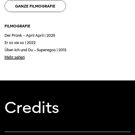
GANZE FILMOGRAFIE
FILMOGRAFIE
Der Prank – April April | 2025
Er so sie so | 2022
Über-Ich und Du – Superegos | 2013
Mehr sehen
Diese Seite wird mit Internet Explorer
nicht optimal dargestellt. Bitte
verwenden Sie einen anderen Browser.
Credits